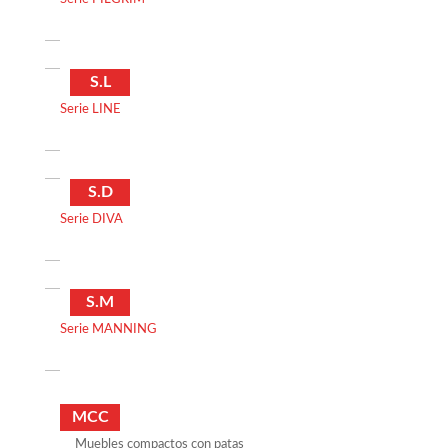
S.L
Serie LINE
S.D
Serie DIVA
S.M
Serie MANNING
MCC
Muebles compactos con patas