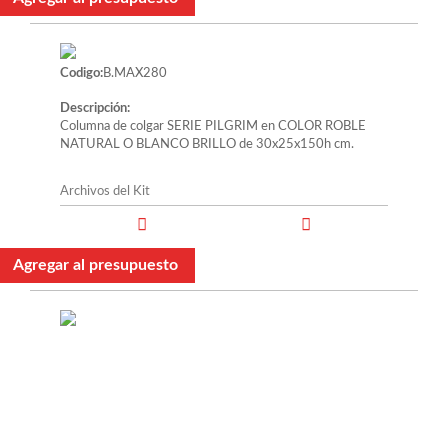
Codigo:
B.MAX280
Descripción:
Columna de colgar SERIE PILGRIM en COLOR ROBLE
NATURAL O BLANCO BRILLO de 30x25x150h cm.
Archivos del Kit
Agregar al presupuesto
Codigo:
B.MAX290
Descripción:
Columna de colgar SERIE MANNING en COLOR
BLANCO BRILLO, ROBLE JEREZ O ROBLE CAMBRIAN
de 35x26.6x110h cm.