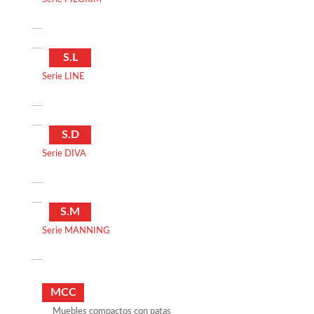
S.L
Serie LINE
S.D
Serie DIVA
S.M
Serie MANNING
MCC
Muebles compactos con patas