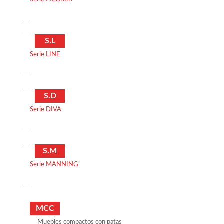
S.L
Serie LINE
S.D
Serie DIVA
S.M
Serie MANNING
MCC
Muebles compactos con patas